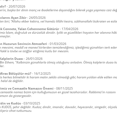
dir?
-
20/07/2026
’ın, başka bir dinin inanç ve ibadetlerine dayandığını bilerek yoga yapması caiz deği
ılarını Açan Zikir
-
24/05/2026
n biri; “Allahu ekber kebira, vel hamdü lillâhi kesira, sübhanallahi bükraten ve esila
uk Cennete, Yalan Cehenneme Götürür
-
17/04/2026
miz İslam, doğruluk ve dürüstlük dinidir. İyilik ve güzellikleri hayatın her alanına hâ
amaçlar.
n Huzurun Sevincin Atmosferi
-
01/03/2026
mevsimi, maddî ve manevî kirlerden temizlendiğimiz, işlediğimiz günahları terk ede
Hakk'a tövbe ve istiğfar ettiğimiz kutlu bir mevsim.
alplerin Duası
-
26/01/2026
Bin Ethem, "Kalbinizin günahlarla ölmüş olduğunu anladım. Ölmüş kalplerin duası k
der.
Miras Bölüşülür mü?
-
16/12/2025
 herkes bilmelidir ki haram malın zekâtı olmadığı gibi; haram yoldan elde edilen ma
 helal de değildir.
rimiz ve Cemaatle Namazın Önemi
-
08/11/2025
 cemaatle namaz bizim için kulluğumuzun en güzel tezahürüdür. Rabbimiz'in rızasını
ızın da göstergesidir.
ddin ve Kudüs
-
03/10/2025
in KUDÜS, şehir değildir. Kudüs; dindir, imandır, davadır, heyecandır, simgedir, ölçüdü
lçeriz cihat tutkumuzu.