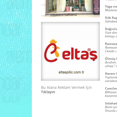
Yoga ne
Müslüman
Gök Kap
Sahabede
Doğrul
Yüce dini
kılmayı 
Ramaza
Ramazan 
Cenab-ı 
Ölmüş K
İbrahim 
olmaz.” 
Haram 
Toplumda
varislere
Bu Alana Reklam Vermek İçin
Camile
Tıklayın
Bilhassa
kazanmam
Selaha
Bizim iç
Onunla ö