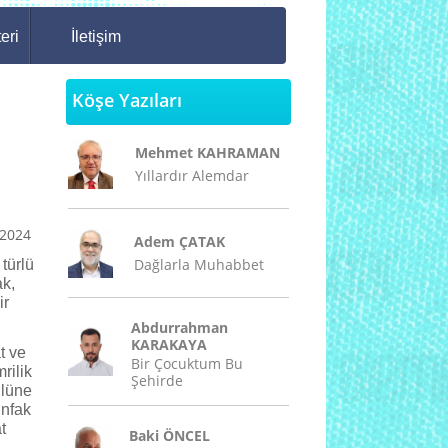
eri
İletişim
Köşe Yazıları
Mehmet KAHRAMAN
Yıllardır Alemdar
/2024
Adem ÇATAK
Dağlarla Muhabbet
türlü
ak,
ir
Abdurrahman
KARAKAYA
t ve
Bir Çocuktum Bu
rilik
Şehirde
ulüne
infak
t
Baki ÖNCEL