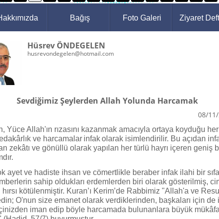
Hakkımızda
Bağış
Foto Galeri
Ziyaret Deft
Hüsrev ÖNDEGELEN
husrevondegelen@hotmail.com
Sevdiğimiz Şeylerden Allah Yolunda Harcamak
08/11
n, Yüce Allah'ın rızasını kazanmak amacıyla ortaya koyduğu her 
 fedakârlık ve harcamalar infak olarak isimlendirilir. Bu açıdan inf
lan zekâtı ve gönüllü olarak yapılan her türlü hayrı içeren geniş b
dır.
k ayet ve hadiste ihsan ve cömertlikle beraber infak ilahi bir sıfa
berlerin sahip oldukları erdemlerden biri olarak gösterilmiş, cim
 hırsı kötülenmiştir. Kuran’ı Kerim’de Rabbimiz "Allah'a ve Res
din; O'nun size emanet olarak verdiklerinden, başkaları için de 
İçinizden iman edip böyle harcamada bulunanlara büyük mükâfa
." (Hadid, 57/7) buyurmuştur.