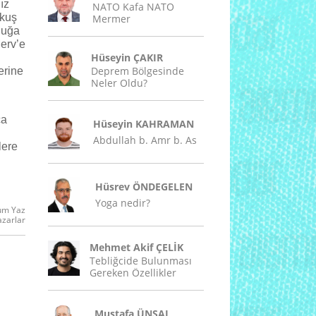
ız
NATO Kafa NATO
 kuş
Mermer
luğa
erv’e
Hüseyin ÇAKIR
Deprem Bölgesinde
erine
Neler Oldu?
ca
Hüseyin KAHRAMAN
Abdullah b. Amr b. As
lere
Hüsrev ÖNDEGELEN
Yoga nedir?
um Yaz
azarlar
Mehmet Akif ÇELİK
Tebliğcide Bulunması
Gereken Özellikler
Mustafa ÜNSAL