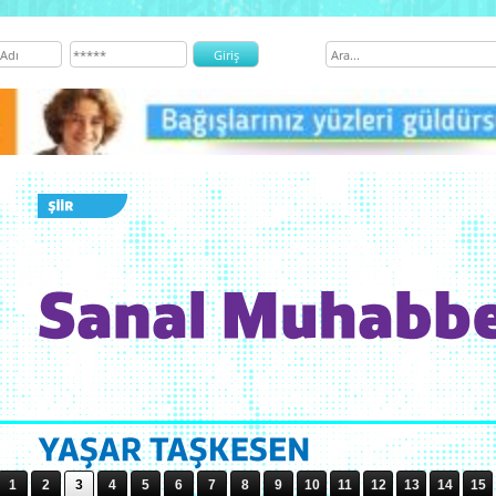
1
2
3
4
5
6
7
8
9
10
11
12
13
14
15