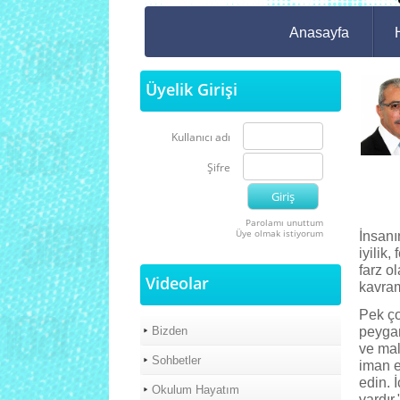
Anasayfa
Üyelik Girişi
Kullanıcı adı
Şifre
Parolamı unuttum
Üye olmak istiyorum
İnsanı
iyilik,
farz o
Videolar
kavram
Pek ço
Bizden
peygam
ve mal
Sohbetler
iman e
edin. 
Okulum Hayatım
vardır