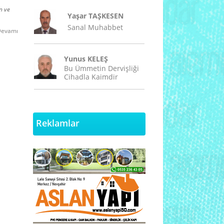
n ve
Yaşar TAŞKESEN
Sanal Muhabbet
evamı
Yunus KELEŞ
Bu Ümmetin Dervişliği
Cihadla Kaimdir
Reklamlar