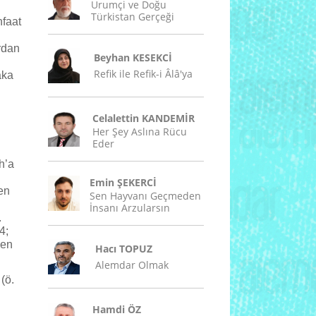
Urumçi ve Doğu
Türkistan Gerçeği
nfaat
rdan
Beyhan KESEKCİ
Refik ile Refik-i Âlâ'ya
aka
Celalettin KANDEMİR
Her Şey Aslına Rücu
Eder
h’a
Emin ŞEKERCİ
en
Sen Hayvanı Geçmeden
İnsanı Arzularsın
.
4;
len
Hacı TOPUZ
Alemdar Olmak
(ö.
Hamdi ÖZ