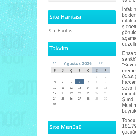
İnfakı
beklen
Site Haritası
infakt
şiddet
Site Haritası
gönüld
açamam
güzell
Takvim
Ensard
sahâbî
<<
>>
Ağustos 2026
“Sevdi
P
S
Ç
P
C
C
P
eremez
(s.a.s
1
2
harcam
3
4
5
6
7
8
9
sevgil
10
11
12
13
14
15
16
indind
17
18
19
20
21
22
23
Şimdi 
24
25
26
27
28
29
30
31
Müslim
buyruk
Tebeu 
Site Menüsü
181/79
çocuğu