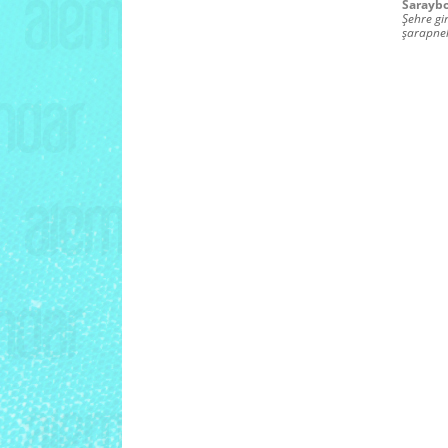
Saraybo
Şehre gi
şarapne