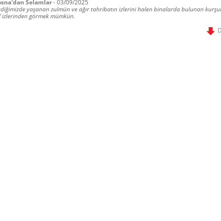
sna'dan Selamlar
-
03/09/2025
rdiğimizde yaşanan zulmün ve ağır tahribatın izlerini halen binalarda bulunan kurşu
l izlerinden görmek mümkün.
D