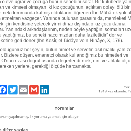
o eve uğrar ve çocuğa bunun sebebini sorar. Bir kulübede yaln
n ve kimsesi olmayan iki kız çocuğunun, açlıktan dolayı ölü bir
yemek durumunda kalmış olduklarını öğrenen İbn Mübârek yolcu
etmekten vazgeçer. Yanında bulunan parasını da, memleketi M
 için kendisine yetecek yirmi dinar dışında o kız çocuklarına
ar. Yanındaki arkadaşlarının, neden böyle yaptığını sormaları üz
u yaptığımız, bu seneki haccımızdan daha faziletlidir” der ve
etine geri döner (İbn Kesîr, el-Bidâye ve’n-Nihâye, X, 178).
olduğumuz her şeyin, bütün nimet ve servetin asıl maliki yalnız
tır. Bizlere düşen, emanetçi olarak kullandığımız bu nimetleri ve
i O'nun rızası doğrultusunda değerlendirmek, dini ve ahlaki ölçü
ereken yerlere, gerektiği ölçüde harcamaktır.
Yor
ylaş
Facebook
Twitter
Email
Gmail
LinkedIn
1313
kez okundu.
Y
Yorumlar
orum yapılmamış. İlk yorumu yapmak için
tıklayın
 diğer yazıları