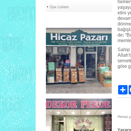
hemen 
Üye Listesi
yaşaya
etini 
devam 
dönmek
bağışl
de; “B
memlek
Sahip 
Allah'
servet
göre g
Pa
Henüz y
Yazarın