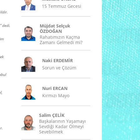
15 Temmuz Gecesi
ldir.
” dedi.
Müjdat Selçuk
ÖZDOĞAN
Rahatımızın Kaçma
kim
Zamanı Gelmedi mi?
rek
Naki ERDEMİR
Sorun ve Çözüm
abul
Nuri ERCAN
l,
Kırmızı Mayo
Salim ÇELİK
Başkalarının Yaşamayı
Sevdiği Kadar Ölmeyi
r.
Sevebilmek