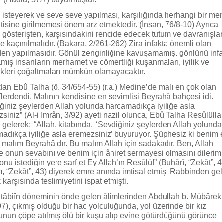
n isteyerek ve seve seve yapılması, karşılığında herhangi bir me
tisine girilmemesi önem arz etmektedir. (İnsan, 76/8-10) Ayrıca
a gösterişten, karşısındakini rencide edecek tutum ve davranışla
le kaçınılmalıdır. (Bakara, 2/261-262) Zira infakta önemli olan
en yapılmasıdır. Gönül zenginliğine kavuşamamış, gönlünü inf
ış insanların merhamet ve cömertliği kuşanmaları, iyilik ve
ikleri çoğaltmaları mümkün olamayacaktır.
an Ebû Talha (ö. 34/654-55) (r.a.) Medine’de malı en çok olan
lerdendi. Malının kendisine en sevimlisi Beyrahâ bahçesi idi.
ğiniz şeylerden Allah yolunda harcamadıkça iyiliğe asla
siniz” (Âl-i İmrân, 3/92) ayeti nazil olunca, Ebû Talha Resûlülla
.) gelerek; “Allah, kitabında, ‘Sevdiğiniz şeylerden Allah yolunda
adıkça iyiliğe asla eremezsiniz’ buyuruyor. Şüphesiz ki benim 
i malım Beyrahâ’dır. Bu malım Allah için sadakadır. Ben, Allah
e onun sevabını ve benim için âhiret sermayesi olmasını dilerim
onu istediğin yere sarf et Ey Allah’ın Resûlü!” (Buhârî, “Zekât”, 4
, “Zekât”, 43) diyerek emre anında imtisal etmiş, Rabbinden ge
 karşısında teslimiyetini ispat etmişti.
tâbiîn döneminin önde gelen âlimlerinden Abdullah b. Mübârek 
7), çıkmış olduğu bir hac yolculuğunda, yol üzerinde bir kız
nun çöpe atılmış ölü bir kuşu alıp evine götürdüğünü görünce