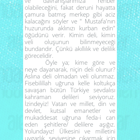
ve davranışlarımıza rehber
olabileceğini, fakat deruni hayatta
çamura batmış merkep gibi aciz
kalacağını söyler ve " Mustafa'nın
huzurunda aklınızı kurban edin"
öğüdünü verir. Kimin deli, kimin
veli oluşunun bilinmeyeceği
bundandır. Çünkü akıllılık ve delilik
görecelidir.
Öyle ya; kime göre ve
neye dayanarak, niçin deli olunur?
Aslına deli olmadan veli olunmaz.
Fisebilillah uğruna kelle koltukça
savaşan bütün Türkiye sevdalısı
kahraman delileri seviyoruz.
İzindeyiz! Vatan ve millet, din ve
devlet, kutsal emanetler ve
mukaddesat uğruna feda-i can
eden şehitlere/ delilere aşığız.
Yolundayız! Ülkesini ve milletini
uygarlık seviyesine çıkarmak için