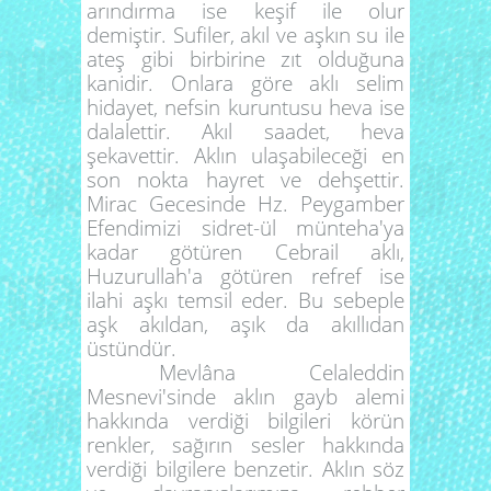
arındırma ise keşif ile olur
demiştir. Sufiler, akıl ve aşkın su ile
ateş gibi birbirine zıt olduğuna
kanidir. Onlara göre aklı selim
hidayet, nefsin kuruntusu heva ise
dalalettir. Akıl saadet, heva
şekavettir. Aklın ulaşabileceği en
son nokta hayret ve dehşettir.
Mirac Gecesinde Hz. Peygamber
Efendimizi sidret-ül münteha'ya
kadar götüren Cebrail aklı,
Huzurullah'a götüren refref ise
ilahi aşkı temsil eder. Bu sebeple
aşk akıldan, aşık da akıllıdan
üstündür.
Mevlâna Celaleddin
Mesnevi'sinde aklın gayb alemi
hakkında verdiği bilgileri körün
renkler, sağırın sesler hakkında
verdiği bilgilere benzetir. Aklın söz