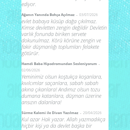
ediyor.
-
Ağanın Yanında Bohça Açılmaz
03/07/2026
evlet babaya küsüp dağa çıkılmaz.
Kimse devletten zengin değildir Devletin
varlık fonunda biriken servete
dokunulmaz. Körü körüne zengin ve
fakir düşmanlığı toplumları felakete
götürür.
-
Hamdi Baba Hipodromundan Sesleniyorum
02/06/2026
Yeminimiz olsun koştukça koşanlara,
kıvılcımlar saçanlara, sabah sabah
akına çıkanlara! Andımız olsun tozu
dumana katanlara, düşman üzerine
ansızın dalanlara!
-
Sürme Kalemi ile Divan Yazılmaz
20/04/2026
Kul azar Hak yazar. Allah yazmadıkça
hiçbir kişi ya da devlet başka bir