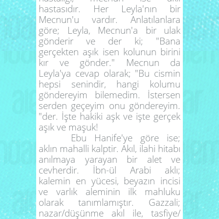
hastasıdır. Her Leyla'nın bir
Mecnun'u vardır. Anlatılanlara
göre; Leyla, Mecnun'a bir ulak
gönderir ve der ki; "Bana
gerçekten aşık isen kolunun birini
kır ve gönder." Mecnun da
Leyla'ya cevap olarak; "Bu cismin
hepsi senindir, hangi kolumu
göndereyim bilemedim. İstersen
serden geçeyim onu göndereyim.
"der. İşte hakiki aşk ve işte gerçek
aşık ve maşuk!
Ebu Hanife'ye göre ise;
aklın mahalli kalptir. Akıl, ilahi hitabı
anılmaya yarayan bir alet ve
cevherdir. İbn-ül Arabi aklı;
kalemin en yücesi, beyazın incisi
ve varlık aleminin ilk mahluku
olarak tanımlamıştır. Gazzali;
nazar/düşünme akıl ile, tasfiye/