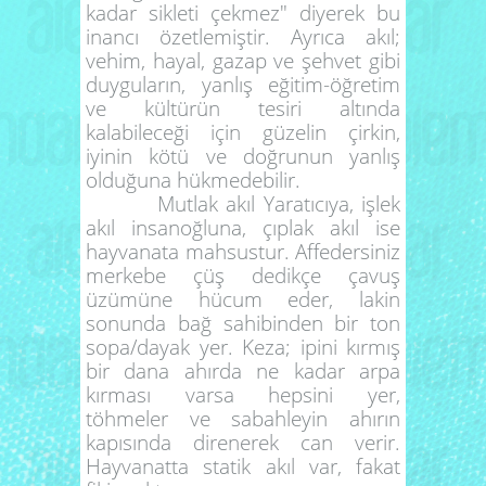
kadar sikleti çekmez" diyerek bu
inancı özetlemiştir. Ayrıca akıl;
vehim, hayal, gazap ve şehvet gibi
duyguların, yanlış eğitim-öğretim
ve kültürün tesiri altında
kalabileceği için güzelin çirkin,
iyinin kötü ve doğrunun yanlış
olduğuna hükmedebilir.
Mutlak akıl Yaratıcıya, işlek
akıl insanoğluna, çıplak akıl ise
hayvanata mahsustur. Affedersiniz
merkebe çüş dedikçe çavuş
üzümüne hücum eder, lakin
sonunda bağ sahibinden bir ton
sopa/dayak yer. Keza; ipini kırmış
bir dana ahırda ne kadar arpa
kırması varsa hepsini yer,
töhmeler ve sabahleyin ahırın
kapısında direnerek can verir.
Hayvanatta statik akıl var, fakat