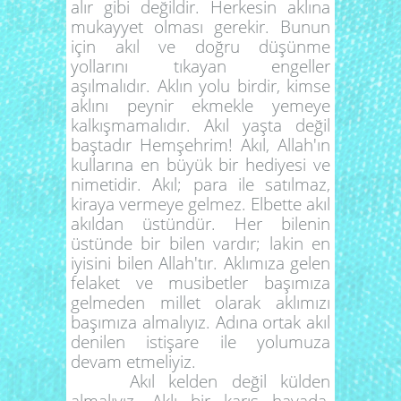
alır gibi değildir. Herkesin aklına
mukayyet olması gerekir. Bunun
için akıl ve doğru düşünme
yollarını tıkayan engeller
aşılmalıdır. Aklın yolu birdir, kimse
aklını peynir ekmekle yemeye
kalkışmamalıdır. Akıl yaşta değil
baştadır Hemşehrim! Akıl, Allah'ın
kullarına en büyük bir hediyesi ve
nimetidir. Akıl; para ile satılmaz,
kiraya vermeye gelmez. Elbette akıl
akıldan üstündür. Her bilenin
üstünde bir bilen vardır; lakin en
iyisini bilen Allah'tır. Aklımıza gelen
felaket ve musibetler başımıza
gelmeden millet olarak aklımızı
başımıza almalıyız. Adına ortak akıl
denilen istişare ile yolumuza
devam etmeliyiz.
Akıl kelden değil külden
almalıyız. Aklı bir karış havada,