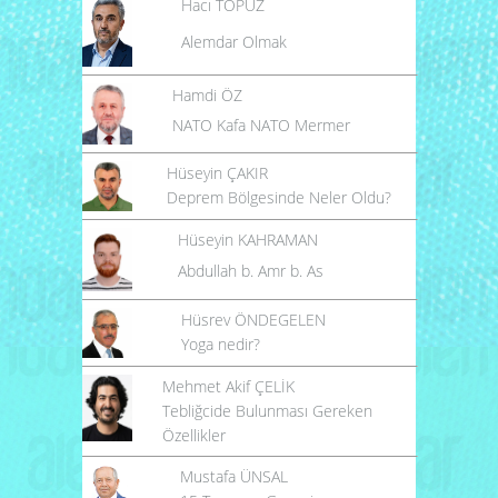
Hacı TOPUZ
Alemdar Olmak
Hamdi ÖZ
NATO Kafa NATO Mermer
Hüseyin ÇAKIR
Deprem Bölgesinde Neler Oldu?
Hüseyin KAHRAMAN
Abdullah b. Amr b. As
Hüsrev ÖNDEGELEN
Yoga nedir?
Mehmet Akif ÇELİK
Tebliğcide Bulunması Gereken
Özellikler
Mustafa ÜNSAL