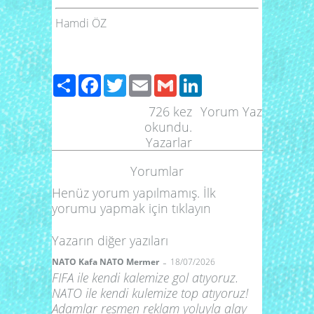
Hamdi ÖZ
Paylaş
Facebook
Twitter
Email
Gmail
LinkedIn
726
kez
Yorum Yaz
okundu.
Yazarlar
Yorumlar
Henüz yorum yapılmamış. İlk
yorumu yapmak için
tıklayın
Yazarın diğer yazıları
-
NATO Kafa NATO Mermer
18/07/2026
FIFA ile kendi kalemize gol atıyoruz.
NATO ile kendi kulemize top atıyoruz!
Adamlar resmen reklam yoluyla alay