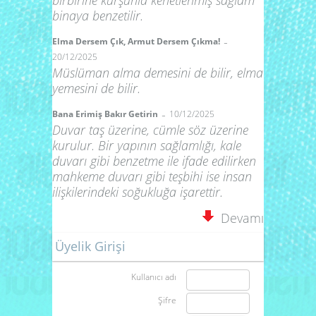
birbirine kurşunla kenetlenmiş sağlam
binaya benzetilir.
-
Elma Dersem Çık, Armut Dersem Çıkma!
20/12/2025
Müslüman alma demesini de bilir, elma
yemesini de bilir.
-
Bana Erimiş Bakır Getirin
10/12/2025
Duvar taş üzerine, cümle söz üzerine
kurulur. Bir yapının sağlamlığı, kale
duvarı gibi benzetme ile ifade edilirken
mahkeme duvarı gibi teşbihi ise insan
ilişkilerindeki soğukluğa işarettir.
Devamı
Üyelik Girişi
Kullanıcı adı
Şifre