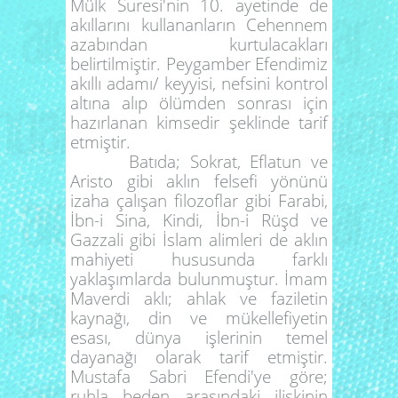
Mülk Suresi'nin 10. ayetinde de
akıllarını kullananların Cehennem
azabından kurtulacakları
belirtilmiştir. Peygamber Efendimiz
akıllı adamı/ keyyisi, nefsini kontrol
altına alıp ölümden sonrası için
hazırlanan kimsedir şeklinde tarif
etmiştir.
Batıda; Sokrat, Eflatun ve
Aristo gibi aklın felsefi yönünü
izaha çalışan filozoflar gibi Farabi,
İbn-i Sina, Kindi, İbn-i Rüşd ve
Gazzali gibi İslam alimleri de aklın
mahiyeti hususunda farklı
yaklaşımlarda bulunmuştur. İmam
Maverdi aklı; ahlak ve faziletin
kaynağı, din ve mükellefiyetin
esası, dünya işlerinin temel
dayanağı olarak tarif etmiştir.
Mustafa Sabri Efendi'ye göre;
ruhla beden arasındaki ilişkinin