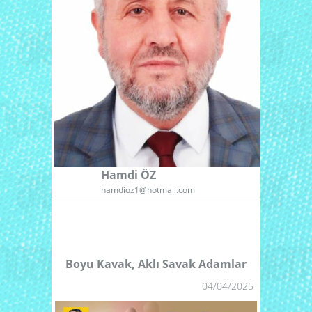
Hamdi ÖZ
1
hamdioz1@hotmail.com
1
1
1
1
Boyu Kavak, Aklı Savak Adamlar
1
04/04/2025