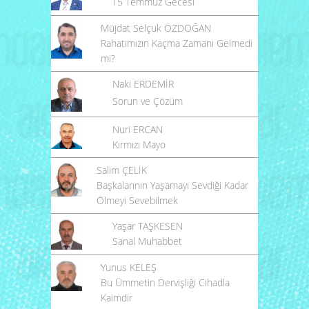
15 Temmuz Gecesi
Müjdat Selçuk ÖZDOĞAN
Rahatımızın Kaçma Zamanı Gelmedi
mi?
Naki ERDEMİR
Sorun ve Çözüm
Nuri ERCAN
Kırmızı Mayo
Salim ÇELİK
Başkalarının Yaşamayı Sevdiği Kadar
Ölmeyi Sevebilmek
Yaşar TAŞKESEN
Sanal Muhabbet
Yunus KELEŞ
Bu Ümmetin Dervişliği Cihadla
Kaimdir