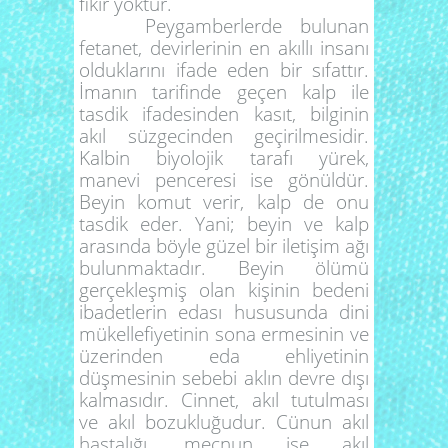
fikir yoktur.
Peygamberlerde bulunan
fetanet, devirlerinin en akıllı insanı
olduklarını ifade eden bir sıfattır.
İmanın tarifinde geçen kalp ile
tasdik ifadesinden kasıt, bilginin
akıl süzgecinden geçirilmesidir.
Kalbin biyolojik tarafı yürek,
manevi penceresi ise gönüldür.
Beyin komut verir, kalp de onu
tasdik eder. Yani; beyin ve kalp
arasında böyle güzel bir iletişim ağı
bulunmaktadır. Beyin ölümü
gerçekleşmiş olan kişinin bedeni
ibadetlerin edası hususunda dini
mükellefiyetinin sona ermesinin ve
üzerinden eda ehliyetinin
düşmesinin sebebi aklın devre dışı
kalmasıdır. Cinnet, akıl tutulması
ve akıl bozukluğudur. Cünun akıl
hastalığı, mecnun ise akıl