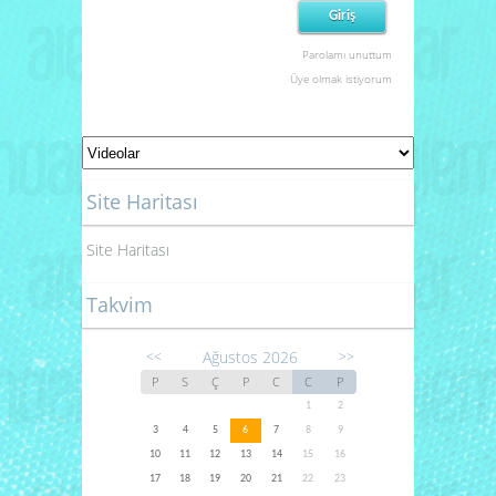
Parolamı unuttum
Üye olmak istiyorum
Site Haritası
Site Haritası
Takvim
Ağustos 2026
<<
>>
P
S
Ç
P
C
C
P
1
2
3
4
5
6
7
8
9
10
11
12
13
14
15
16
17
18
19
20
21
22
23