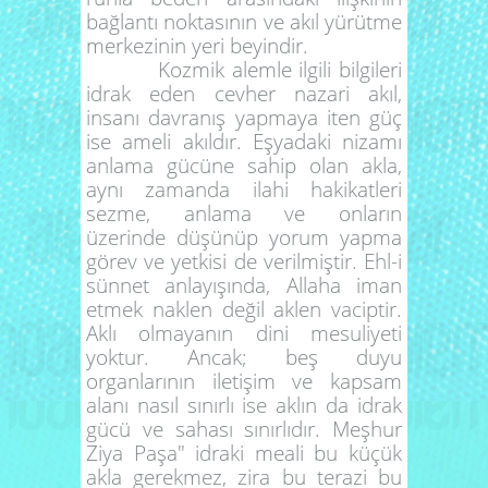
bağlantı noktasının ve akıl yürütme
merkezinin yeri beyindir.
Kozmik alemle ilgili bilgileri
idrak eden cevher nazari akıl,
insanı davranış yapmaya iten güç
ise ameli akıldır. Eşyadaki nizamı
anlama gücüne sahip olan akla,
aynı zamanda ilahi hakikatleri
sezme, anlama ve onların
üzerinde düşünüp yorum yapma
görev ve yetkisi de verilmiştir. Ehl-i
sünnet anlayışında, Allaha iman
etmek naklen değil aklen vaciptir.
Aklı olmayanın dini mesuliyeti
yoktur. Ancak; beş duyu
organlarının iletişim ve kapsam
alanı nasıl sınırlı ise aklın da idrak
gücü ve sahası sınırlıdır. Meşhur
Ziya Paşa" idraki meali bu küçük
akla gerekmez, zira bu terazi bu