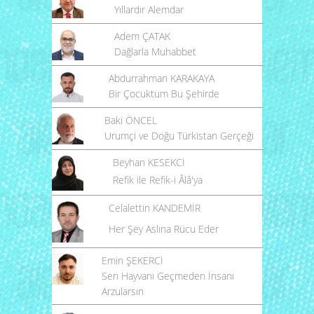
Yıllardır Alemdar
Adem ÇATAK
Dağlarla Muhabbet
Abdurrahman KARAKAYA
Bir Çocuktum Bu Şehirde
Baki ÖNCEL
Urumçi ve Doğu Türkistan Gerçeği
Beyhan KESEKCİ
Refik ile Refik-i Âlâ'ya
Celalettin KANDEMİR
Her Şey Aslına Rücu Eder
Emin ŞEKERCİ
Sen Hayvanı Geçmeden İnsanı
Arzularsın