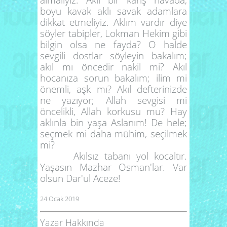
boyu kavak aklı savak adamlara
dikkat etmeliyiz. Aklım vardır diye
söyler tabipler, Lokman Hekim gibi
bilgin olsa ne fayda? O halde
sevgili dostlar söyleyin bakalım;
akıl mı öncedir nakil mi? Akıl
hocanıza sorun bakalım; ilim mi
önemli, aşk mı? Akıl defterinizde
ne yazıyor; Allah sevgisi mi
öncelikli, Allah korkusu mu? Hay
aklınla bin yaşa Aslanım! De hele;
seçmek mi daha mühim, seçilmek
mi?
Akılsız tabanı yol kocaltır.
Yaşasın Mazhar Osman'lar. Var
olsun Dar'ul Aceze!
24 Ocak 2019
Yazar Hakkında