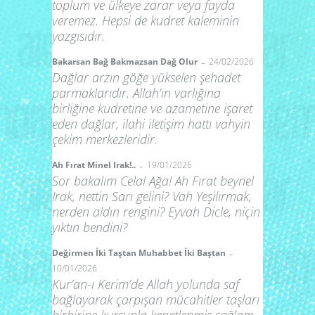
toplum ve ülkeye zarar veya fayda
veremez. Hepsi de kudret kaleminin
yazgısıdır.
-
Bakarsan Bağ Bakmazsan Dağ Olur
24/02/2026
Dağlar arzın göğe yükselen şehadet
parmaklarıdır. Allah’ın varlığına
birliğine kudretine ve azametine işaret
eden dağlar, ilahi iletişim hattı vahyin
çekim merkezleridir.
-
Ah Fırat Minel Irak!..
19/01/2026
Sor bakalım Celal Ağa! Ah Fırat beynel
Irak, nettin Sarı gelini? Vah Yeşilırmak,
nerden aldın rengini? Eyvah Dicle, niçin
yıktın bendini?
-
Değirmen İki Taştan Muhabbet İki Baştan
10/01/2026
Kur’an-ı Kerim’de Allah yolunda saf
bağlayarak çarpışan mücahitler taşları