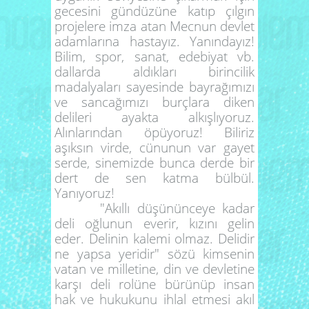
gecesini gündüzüne katıp çılgın
projelere imza atan Mecnun devlet
adamlarına hastayız. Yanındayız!
Bilim, spor, sanat, edebiyat vb.
dallarda aldıkları birincilik
madalyaları sayesinde bayrağımızı
ve sancağımızı burçlara diken
delileri ayakta alkışlıyoruz.
Alınlarından öpüyoruz! Biliriz
aşıksın virde, cünunun var gayet
serde, sinemizde bunca derde bir
dert de sen katma bülbül.
Yanıyoruz!
"Akıllı düşününceye kadar
deli oğlunun everir, kızını gelin
eder. Delinin kalemi olmaz. Delidir
ne yapsa yeridir" sözü kimsenin
vatan ve milletine, din ve devletine
karşı deli rolüne bürünüp insan
hak ve hukukunu ihlal etmesi akıl