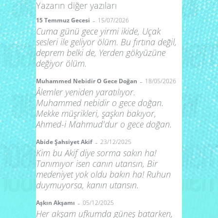
Yazarın diğer yazıları
-
15 Temmuz Gecesi
15/07/2026
Cuma günü gece yirmi ikide, Uçak
sesleri ile geliyor ölüm. Bu fırtına değil,
deprem belki de, Yerden gökyüzüne
değiyor ölüm.
-
Muhammed Nebidir O Gece Doğan
18/05/2026
Âlemler yeniden yaratılıyor.
Muhammed nebidir o gece doğan.
Mekke müşrikleri, şaşkın bakıyor,
Ahmed-i Mahmud'dur o gece doğan.
-
Abide Şahsiyet Akif
23/12/2025
Kim bu Akif diye sorma sakın ha!
Tanımıyor isen canın utansın, Bir
medeniyet yok oldu bakın ha! Ruhun
duymuyorsa, kanın utansın.
-
Aşkın Akşamı
05/12/2025
Her akşam ufkumda güneş batarken,