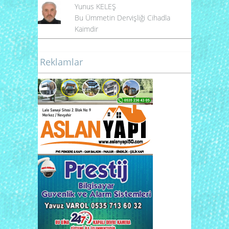
Yunus KELEŞ
Bu Ümmetin Dervişliği Cihadla
Kaimdir
Reklamlar