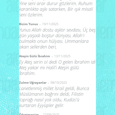
Yine seni arar durur gözlerim. Ruhum
karanlıkta aşkı satarken, Bir ışık misali
seni özlerim.
-
Bizim Yunus
19/11/2025
Yunus Allah dostu aşktır sevdası, Üç beş
gün yaşadı boştur dünyası, Allah'ı
bulmaktı onun hülyası, Ummanlara
akan sellerden beri,
-
Ateşin Gülü İbrahim
13/11/2025
Ey Ateş serin ol dedi O gelen İbrahim idi
Ateş yakar mı Halil’i Ateşin gülü
İbrahim.
-
Zulme Uğrayanlar
08/10/2025
Lanetlenmiş millet İsrail geldi, Bunca
Müslümanın bağrını deldi, Filistin
toprağı nasıl yok oldu, Kudüs'ü
kurtaran Eyyüpler gelir.
-
Öğretmenim
27/09/2025