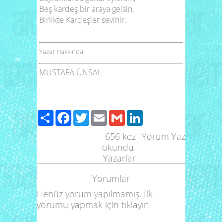
Beş kardeş bir araya gelsin,
Birlikte Kardeşler sevinir.
Yazar Hakkında
MUSTAFA ÜNSAL
Paylaş
Facebook
Twitter
Email
Gmail
LinkedIn
656
kez
Yorum Yaz
okundu.
Yazarlar
Yorumlar
Henüz yorum yapılmamış. İlk
yorumu yapmak için
tıklayın