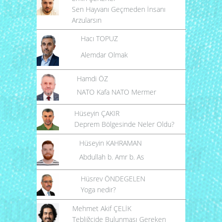
Sen Hayvanı Geçmeden İnsanı
Arzularsın
Hacı TOPUZ
Alemdar Olmak
Hamdi ÖZ
NATO Kafa NATO Mermer
Hüseyin ÇAKIR
Deprem Bölgesinde Neler Oldu?
Hüseyin KAHRAMAN
Abdullah b. Amr b. As
Hüsrev ÖNDEGELEN
Yoga nedir?
Mehmet Akif ÇELİK
Tebliğcide Bulunması Gereken