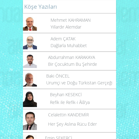
Köşe Yazıları
Mehmet KAHRAMAN
Yıllardır Alemdar
Adem ÇATAK
Dağlarla Muhabbet
Abdurrahman KARAKAYA
Bir Çocuktum Bu Şehirde
Baki ÖNCEL
Urumçi ve Doğu Türkistan Gerçeği
Beyhan KESEKCİ
Refik ile Refik-i Âlâ'ya
Celalettin KANDEMİR
Her Şey Aslına Rücu Eder
Emin ŞEKERCİ