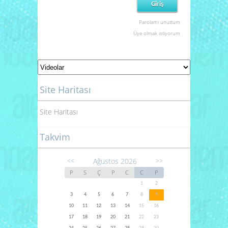
Parolamı unuttum
Üye olmak istiyorum
Site Haritası
Site Haritası
Takvim
Ağustos 2026
<<
>>
P
S
Ç
P
C
C
P
1
2
3
4
5
6
7
8
9
10
11
12
13
14
15
16
17
18
19
20
21
22
23