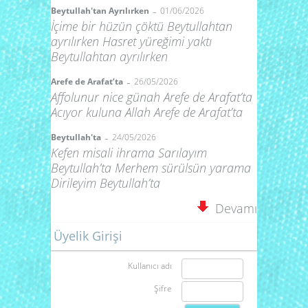
-
Beytullah'tan Ayrılırken
01/06/2026
İçime bir hüzün çöktü Beytullahtan
ayrılırken Hasret yüreğimi yaktı
Beytullahtan ayrılırken
-
Arefe de Arafat’ta
26/05/2026
Affolunur nice günah Arefe de Arafat’ta
Acıyor kuluna Allah Arefe de Arafat’ta
-
Beytullah'ta
24/05/2026
Kefen misali ihrama Sarılayım
Beytullah’ta Merhem sürülsün yarama
Dirileyim Beytullah’ta
Devamı
Üyelik Girişi
Kullanıcı adı
Şifre