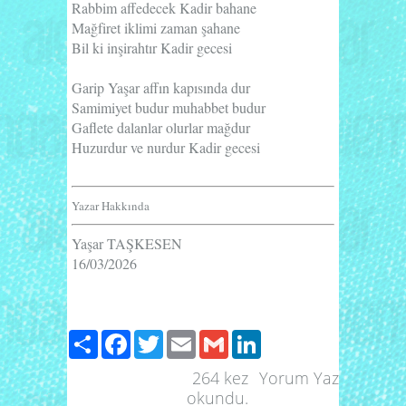
Rabbim affedecek Kadir bahane
Mağfiret iklimi zaman şahane
Bil ki inşirahtır Kadir gecesi
Garip Yaşar affın kapısında dur
Samimiyet budur muhabbet budur
Gaflete dalanlar olurlar mağdur
Huzurdur ve nurdur Kadir gecesi
Yazar Hakkında
Yaşar TAŞKESEN
16/03/2026
Paylaş
Facebook
Twitter
Email
Gmail
LinkedIn
264
kez
Yorum Yaz
okundu.