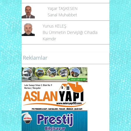
Yaşar TAŞKESEN
Sanal Muhabbet
Yunus KELEŞ
Bu Ümmetin Dervişliği Cihadla
Kaimdir
Reklamlar