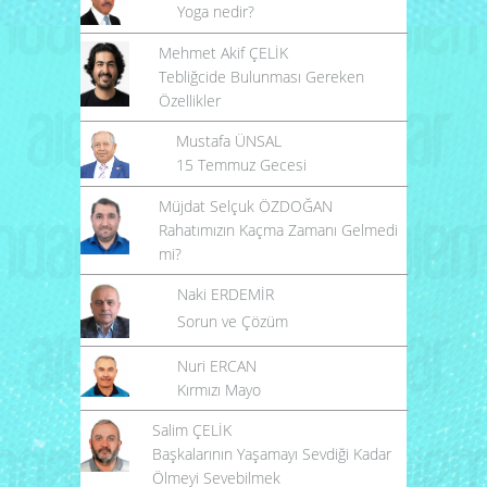
Yoga nedir?
Mehmet Akif ÇELİK
Tebliğcide Bulunması Gereken
Özellikler
Mustafa ÜNSAL
15 Temmuz Gecesi
Müjdat Selçuk ÖZDOĞAN
Rahatımızın Kaçma Zamanı Gelmedi
mi?
Naki ERDEMİR
Sorun ve Çözüm
Nuri ERCAN
Kırmızı Mayo
Salim ÇELİK
Başkalarının Yaşamayı Sevdiği Kadar
Ölmeyi Sevebilmek