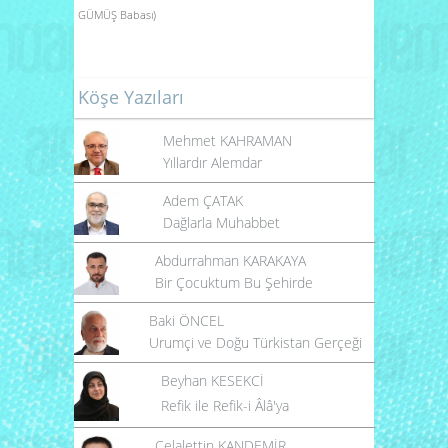
GÜMÜŞ Babası)
Köşe Yazıları
Mehmet KAHRAMAN
Yıllardır Alemdar
Adem ÇATAK
Dağlarla Muhabbet
Abdurrahman KARAKAYA
Bir Çocuktum Bu Şehirde
Baki ÖNCEL
Urumçi ve Doğu Türkistan Gerçeği
Beyhan KESEKCİ
Refik ile Refik-i Âlâ'ya
Celalettin KANDEMİR