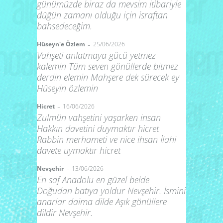
günümüzde biraz da mevsim itibariyle
düğün zamanı olduğu için israftan
bahsedeceğim.
-
Hüseyn'e Özlem
25/06/2026
Vahşeti anlatmaya gücü yetmez
kalemin Tüm seven gönüllerde bitmez
derdin elemin Mahşere dek sürecek ey
Hüseyin özlemin
-
Hicret
16/06/2026
Zulmün vahşetini yaşarken insan
Hakkın davetini duymaktır hicret
Rabbin merhameti ve nice ihsan İlahi
davete uymaktır hicret
-
Nevşehir
13/06/2026
En saf Anadolu en güzel belde
Doğudan batıya yoldur Nevşehir. İsmini
anarlar daima dilde Aşık gönüllere
dildir Nevşehir.