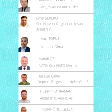
Her Şey Aslına Rücu Eder
Emin ŞEKERCİ
Sen Hayvanı Geçmeden İnsanı
Arzularsın
Hacı TOPUZ
Alemdar Olmak
Hamdi ÖZ
NATO Kafa NATO Mermer
Hüseyin ÇAKIR
Deprem Bölgesinde Neler Oldu?
Hüseyin KAHRAMAN
Abdullah b. Amr b. As
Hüsrev ÖNDEGELEN