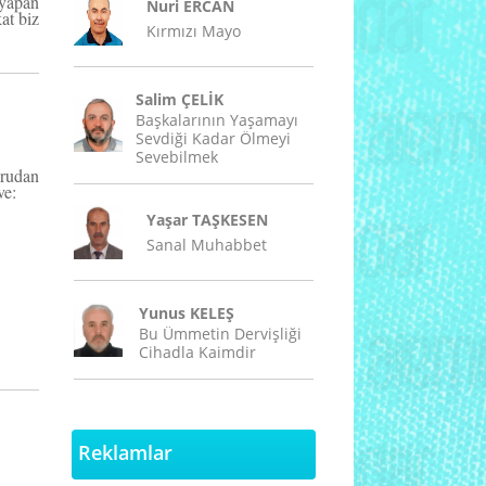
 yapan
Nuri ERCAN
at biz
Kırmızı Mayo
Salim ÇELİK
Başkalarının Yaşamayı
Sevdiği Kadar Ölmeyi
Sevebilmek
ğrudan
ve:
Yaşar TAŞKESEN
Sanal Muhabbet
Yunus KELEŞ
Bu Ümmetin Dervişliği
Cihadla Kaimdir
Reklamlar