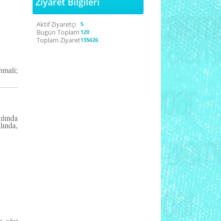
Ziyaret Bilgileri
Aktif Ziyaretçi
5
Bugün Toplam
120
Toplam Ziyaret
135626
hmali;
lında
lında,
a ağır