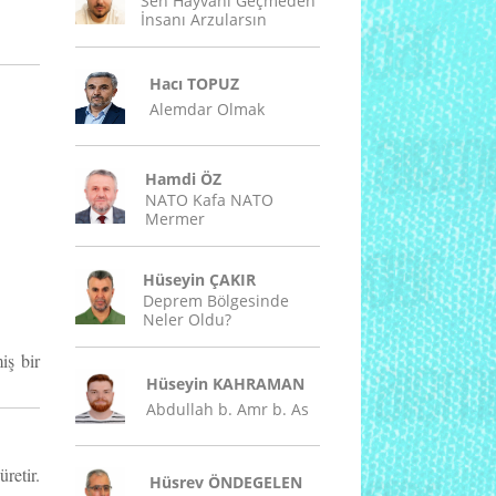
Sen Hayvanı Geçmeden
İnsanı Arzularsın
Hacı TOPUZ
Alemdar Olmak
Hamdi ÖZ
NATO Kafa NATO
Mermer
Hüseyin ÇAKIR
Deprem Bölgesinde
Neler Oldu?
iş bir
Hüseyin KAHRAMAN
Abdullah b. Amr b. As
retir.
Hüsrev ÖNDEGELEN