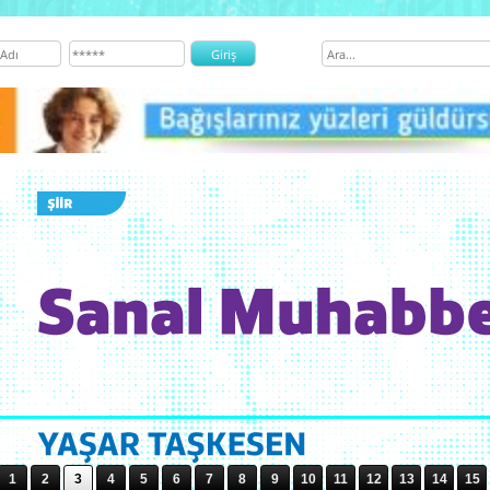
1
2
3
4
5
6
7
8
9
10
11
12
13
14
15