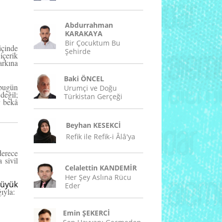
Abdurrahman
KARAKAYA
Bir Çocuktum Bu
çinde
Şehirde
çerik
arkına
Baki ÖNCEL
 bugün
Urumçi ve Doğu
değil;
Türkistan Gerçeği
r bekâ
Beyhan KESEKCİ
Refik ile Refik-i Âlâ'ya
derece
a sivil
Celalettin KANDEMİR
Her Şey Aslına Rücu
Büyük
Eder
ıyla:
Emin ŞEKERCİ