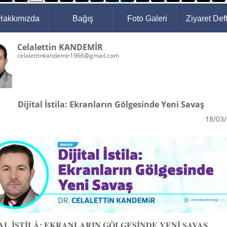
Hakkımızda
Bağış
Foto Galeri
Ziyaret Deft
Celalettin KANDEMİR
celalettinkandemir1966@gmail.com
Dijital İstila: Ekranların Gölgesinde Yeni Savaş
18/03
TAL İSTİLÂ: EKRANLARIN GÖLGESİNDE YENİ SAVAŞ