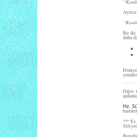
“Kendin
Ayrıca:
“Kendi 
Bu iki 
daha da
●
●
Dolayıs
yeniden
Diğer t
anlatıl
Hz. S
hareket
**“Ey 
Süleym
Burada 