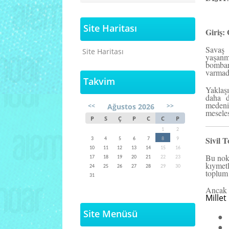
Site Haritası
Giriş
Savaş 
Site Haritası
yaşanm
bombard
varmada
Takvim
Yaklaş
daha d
medeniy
<<
>>
Ağustos 2026
meseles
P
S
Ç
P
C
C
P
1
2
Sivil 
3
4
5
6
7
8
9
10
11
12
13
14
15
16
Bu no
17
18
19
20
21
22
23
kıymetl
24
25
26
27
28
29
30
toplum 
31
Ancak b
Millet
●
Site Menüsü
●