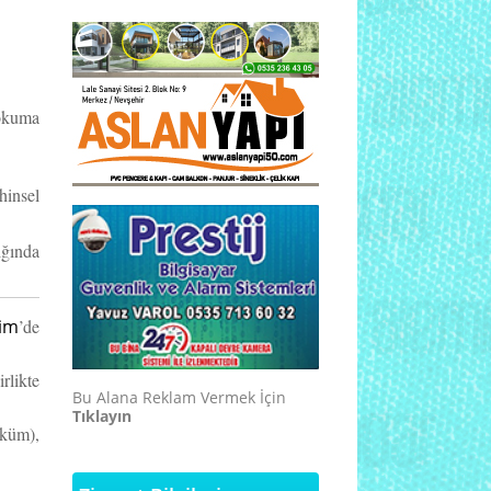
 okuma
ihinsel
ığında
rim
’de
rlikte
Bu Alana Reklam Vermek İçin
Tıklayın
k
ü
m),