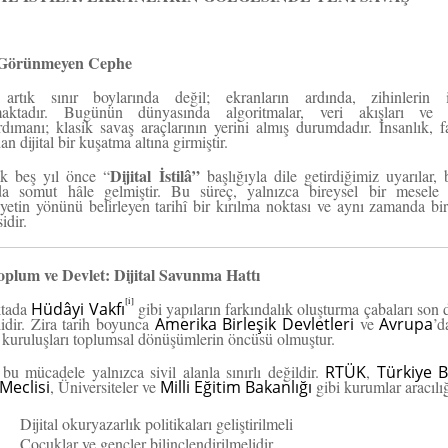
: Görünmeyen Cephe
artık sınır boylarında değil; ekranların ardında, zihinlerin i
aktadır. Bugünün dünyasında algoritmalar, veri akışları ve i
ımanı; klasik savaş araçlarının yerini almış durumdadır. İnsanlık, f
n dijital bir kuşatma altına girmiştir.
Dijital İstilâ”
ık beş yıl önce “
başlığıyla dile getirdiğimiz uyarılar,
a somut hâle gelmiştir. Bu süreç, yalnızca bireysel bir mesele 
etin yönünü belirleyen tarihî bir kırılma noktası ve aynı zamanda bi
idir.
Toplum ve Devlet: Dijital Savunma Hattı
[i]
ktada
Hüdâyi Vakfı
gibi yapıların farkındalık oluşturma çabaları son 
idir. Zira tarih boyunca
Amerika Birleşik Devletleri
ve
Avrupa
’d
kuruluşları toplumsal dönüşümlerin öncüsü olmuştur.
u mücadele yalnızca sivil alanla sınırlı değildir.
RTÜK
,
Türkiye 
 Meclisi
, Üniversiteler ve
Milli Eğitim Bakanlığı
gibi kurumlar aracılığ
Dijital okuryazarlık politikaları geliştirilmeli
Çocuklar ve gençler bilinçlendirilmelidir