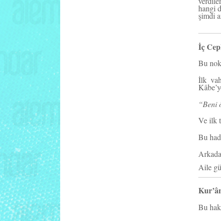
verdil
hangi d
şimdi a
İç Cep
Bu nokt
İlk va
Kâbe’ye
“Beni 
Ve ilk 
Bu hadi
Arkada
Aile gü
Kur’ân
Bu hak