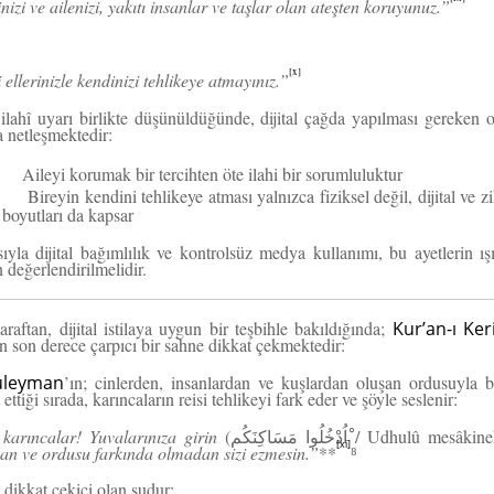
izi ve ailenizi, yakıtı insanlar ve taşlar olan ateşten koruyunuz.”
[x]
ellerinizle kendinizi tehlikeye atmayınız.”
ilahî uyarı birlikte düşünüldüğünde, dijital çağda yapılması gereken
 netleşmektedir:
Aileyi korumak bir tercihten öte ilahi bir sorumluluktur
Bireyin kendini tehlikeye atması yalnızca fiziksel değil, dijital ve z
boyutları da kapsar
ıyla dijital bağımlılık ve kontrolsüz medya kullanımı, bu ayetlerin ış
 değerlendirilmelidir.
araftan, dijital istilaya uygun bir teşbihle bakıldığında;
Kur’an-ı Ke
an son derece çarpıcı bir sahne dikkat çekmektedir:
üleyman
’ın; cinlerden, insanlardan ve kuşlardan oluşan ordusuyla bi
 ettiği sırada, karıncaların reisi tehlikeyi fark eder ve şöyle seslenir:
karıncalar! Yuvalarınıza girin
(
/ Udhul
û
mes
â
kine
اُدْخُلُوا مَسَاكِنَكُم
[xi]
an ve ordusu farkında olmadan sizi ezmesin.”
**
⁸
dikkat çekici olan şudur: