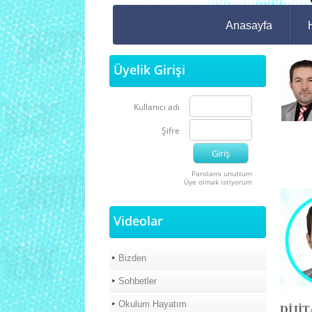
Anasayfa
Üyelik Girişi
Kullanıcı adı
Şifre
Parolamı unuttum
Üye olmak istiyorum
Videolar
Bizden
Sohbetler
Okulum Hayatım
DİJİ