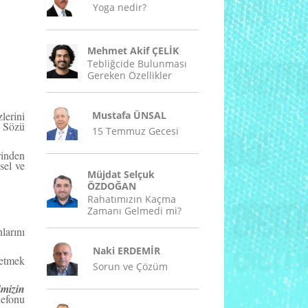
Yoga nedir?
Mehmet Akif ÇELİK
Tebliğcide Bulunması
Gereken Özellikler
Mustafa ÜNSAL
lerini
” Sözü
15 Temmuz Gecesi
rinden
sel ve
Müjdat Selçuk
ÖZDOĞAN
Rahatımızın Kaçma
Zamanı Gelmedi mi?
larını
Naki ERDEMİR
etmek
Sorun ve Çözüm
imizin
lefonu