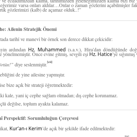
er ve ecdadımızdan kalma, tarihimizden geleneğimizden kalma bizi biz
eğerimiz varsa onları aldılar…Onlar o zaman gözlerini açabilmişler fak
rtık gözlerimizi (kalb) de açamaz olduk..!”
he: Ailenin Stratejik Önemi
ada tarihî ve manevî bir örnek son derece dikkat çekicidir:
hyin ardından
Hz. Muhammed
(s.a.v.), Hira’dan döndüğünde do
 yönelmemiştir. Önce evine gitmiş, sevgili eşi
Hz. Hatice
’ye sığınmış 
[viii]
örtün!”
diye seslenmiştir.
tebliğini de yine ailesine yapmıştır.
se bize açık bir strateji öğretmektedir:
ki kale, yani iç cephe sağlam olmadan; dış cephe korunamaz.
çlü değilse, toplum ayakta kalamaz.
î Perspektif: Sorumluluğun Çerçevesi
ikat,
Kur’an-ı Kerim
’de açık bir şekilde ifade edilmektedir:
[ix]