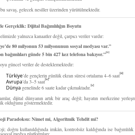
u savaş, gelecek nesiller üzerinden yürütülmektedir.
rle Gerçeklik: Dijital Bağımlılığın Boyutu
limizde yalnızca kanaatler değil, çarpıcı veriler vardır:
ye’de 80 milyonun 53 milyonunun sosyal medyası var.”
[ii]
on bağımlıları günde 5 bin 427 kez telefona bakıyor.”
oyu güncel veriler de desteklemektedir:
[iii]
Türkiye
’de gençlerin günlük ekran süresi ortalama 4–6 saat
[iv]
Avrupa
’da 3–5 saat
[v]
Dünya
genelinde 6 saate kadar çıkmaktadır.
mlar, dijital dünyanın artık bir araç değil; hayatın merkezine yerleşm
ik olduğunu göstermektedir.
oji Paradoksu: Nimet mi, Algoritmik Tehdit mi?
ji; doğru kullanıldığında imkân, kontrolsüz kaldığında ise bağımlılık ü
sosyal medya platformları: