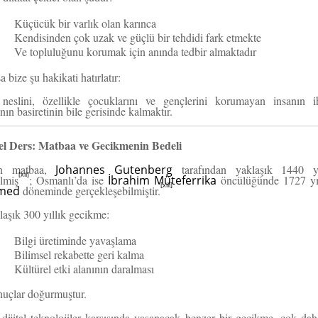
Küçücük bir varlık olan karınca
Kendisinden çok uzak ve güçlü bir tehdidi fark etmekte
Ve topluluğunu korumak için anında tedbir almaktadır
a bize şu hakikati hatırlatır:
neslini, özellikle çocuklarını ve gençlerini korumayan insanın i
nın basiretinin bile gerisinde kalmaktır.
el Ders: Matbaa ve Gecikmenin Bedeli
n matbaa,
Johannes Gutenberg
tarafından yaklaşık 1440 yı
[xii]
ilmiş
; Osmanlı’da ise
İbrahim Müteferrika
öncülüğünde 1727 yı
[xiii]
hmed
döneminde gerçekleşebilmiştir.
aşık 300 yıllık gecikme:
Bilgi üretiminde yavaşlama
Bilimsel rekabette geri kalma
Kültürel etki alanının daralması
nuçlar doğurmuştur.
ijital teknolojiler karşısında yaşanacak benzer bir gecikme, çok dah