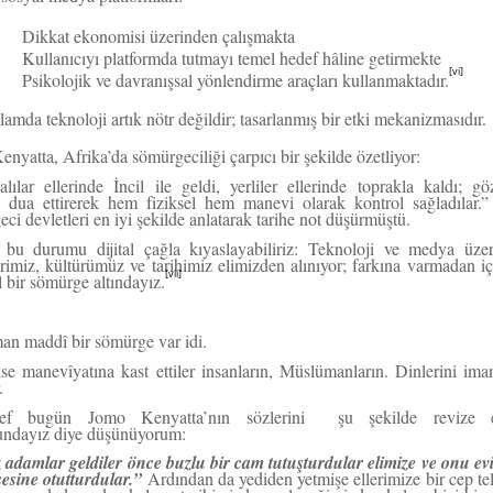
Dikkat ekonomisi üzerinden çalışmakta
Kullanıcıyı platformda tutmayı temel hedef hâline getirmekte
[vi]
Psikolojik ve davranışsal yönlendirme araçları kullanmaktadır.
amda teknoloji artık nötr değildir; tasarlanmış bir etki mekanizmasıdır.
nyatta, Afrika’da sömürgeciliği çarpıcı bir şekilde özetliyor:
lılar ellerinde İncil ile geldi, yerliler ellerinde toprakla kaldı; göz
p dua ettirerek hem fiziksel hem manevi olarak kontrol sağladılar.
ci devletleri en iyi şekilde anlatarak tarihe not düşürmüştü.
bu durumu dijital çağla kıyaslayabiliriz: Teknoloji ve medya üze
rimiz, kültürümüz ve tarihimiz elimizden alınıyor; farkına varmadan iç
[vii]
l bir sömürge altındayız.
an maddî bir sömürge var idi.
se manevîyatına kast ettiler insanların, Müslümanların. Dinlerini iman
.
sef bugün Jomo Kenyatta’nın sözlerini şu şekilde revize 
ndayız diye düşünüyorum:
 adamlar geldiler önce buzlu bir cam tutuşturdular elimize ve onu ev
esine otutturdular.”
Ardından da yediden yetmişe ellerimize bir cep te