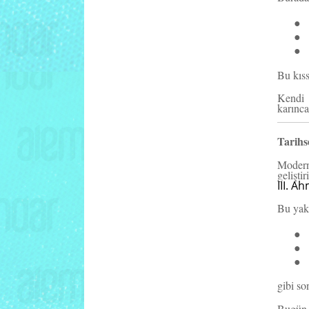
●
●
●
Bu kıss
Kendi 
karınca
Tarihs
Moder
geliştir
III. A
Bu yakl
●
●
●
gibi so
Bugün d