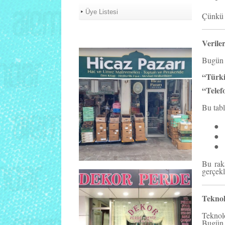
Üye Listesi
Çünkü b
Verile
Bugün e
“Türki
“Telef
Bu tabl
●
●
●
Bu raka
gerçekl
Teknol
Teknolo
Bugün 