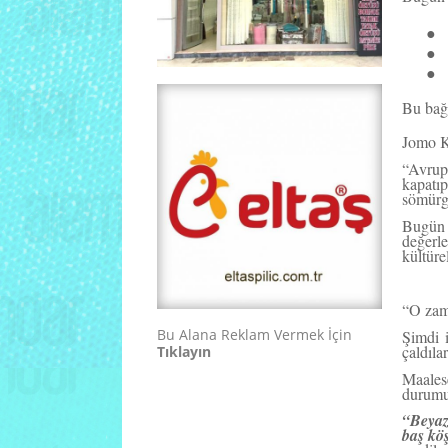
●
●
●
Bu bağl
Jomo Ke
“Avrupa
kapatı
sömürge
Bugün 
değerle
kültüre
“O zam
Bu Alana Reklam Vermek İçin
Şimdi i
çaldılar
Tıklayın
Maale
durumu
“Beyaz
baş köş