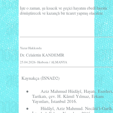
İşte o zaman, şu kısacık ve geçici hayatını ebedî hayata
dönüştürecek ve kazançlı bir ticaret yapmış olacaktır.
Yazar Hakkında
Dr. Celalettin KANDEMİR
25.04.2026- Herborn / ALMANYA
Kaynakça (İSNAD2)
●
Aziz Mahmud Hüdâyî, Hayatı, Eserleri
Tarikatı, çev. H. Kâmil Yılmaz, Erkam
Yayınları, İstanbul 2016.
●
Hüdâyî, Aziz Mahmud.
Necâtü’l-Garîk