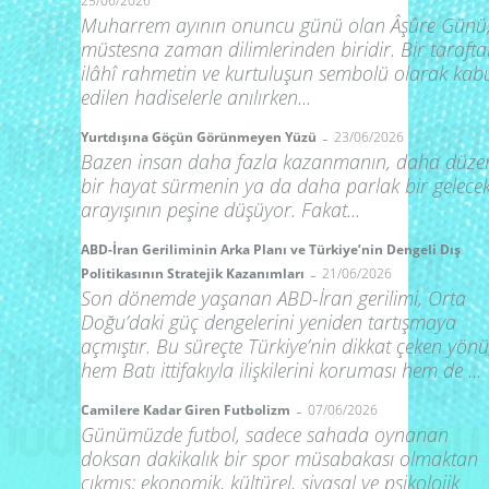
25/06/2026
Muharrem ayının onuncu günü olan Âşûre Günü
müstesna zaman dilimlerinden biridir. Bir taraft
ilâhî rahmetin ve kurtuluşun sembolü olarak kab
edilen hadiselerle anılırken...
-
Yurtdışına Göçün Görünmeyen Yüzü
23/06/2026
Bazen insan daha fazla kazanmanın, daha düzen
bir hayat sürmenin ya da daha parlak bir gelece
arayışının peşine düşüyor. Fakat...
ABD-İran Geriliminin Arka Planı ve Türkiye’nin Dengeli Dış
-
Politikasının Stratejik Kazanımları
21/06/2026
Son dönemde yaşanan ABD-İran gerilimi, Orta
Doğu’daki güç dengelerini yeniden tartışmaya
açmıştır. Bu süreçte Türkiye’nin dikkat çeken yönü
hem Batı ittifakıyla ilişkilerini koruması hem de ...
-
Camilere Kadar Giren Futbolizm
07/06/2026
Günümüzde futbol, sadece sahada oynanan
doksan dakikalık bir spor müsabakası olmaktan
çıkmış; ekonomik, kültürel, siyasal ve psikolojik