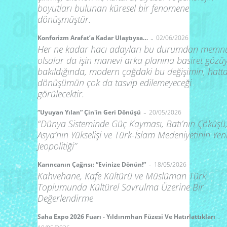
boyutları bulunan küresel bir fenomene
dönüşmüştür.
-
Konforizm Arafat’a Kadar Ulaştıysa…
02/06/2026
Her ne kadar hacı adayları bu durumdan memn
olsalar da işin manevi arka planına basiret gözüy
bakıldığında, modern çağdaki bu değişimin, hatt
dönüşümün çok da tasvip edilemeyeceği
görülecektir.
-
“Uyuyan Yılan” Çin'in Geri Dönüşü
20/05/2026
“Dünya Sisteminde Güç Kayması, Batı’nın Çöküşü
Asya’nın Yükselişi ve Türk-İslam Medeniyetinin Yen
Jeopolitiği”
-
Karıncanın Çağrısı: “Evinize Dönün!”
18/05/2026
Kahvehane, Kafe Kültürü ve Müslüman Türk
Toplumunda Kültürel Savrulma Üzerine Bir
Değerlendirme
-
Saha Expo 2026 Fuarı - Yıldırımhan Füzesi Ve Hatırlattıkları