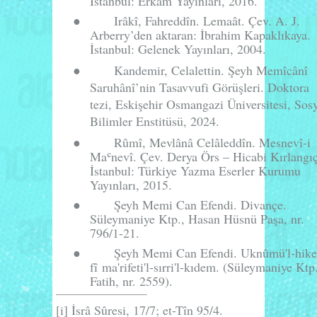
İstanbul: Erkam Yayınları, 2016.
●
Irâkî, Fahreddîn.
Lemaât
. Çev. A. J.
Arberry’den aktaran: İbrahim Kapaklıkaya.
İstanbul: Gelenek Yayınları, 2004.
●
Kandemir, Celalettin.
Şeyh Memîcânî
Saruhânî’nin Tasavvufi Görüşleri
. Doktora
tezi, Eskişehir Osmangazi Üniversitesi, Sos
Bilimler Enstitüsü, 2024.
●
Rûmî, Mevlânâ Celâleddîn.
Mesnevî-i
Ma
ʿ
nev
î
. Çev. Derya Örs – Hicabi Kırlangıç
İstanbul: Türkiye Yazma Eserler Kurumu
Yayınları, 2015.
●
Şeyh Memi Can Efendi.
Divançe
.
Süleymaniye Ktp., Hasan Hüsnü Paşa, nr.
796/1-21.
●
Şeyh Memi Can Efendi.
Uknûmü'l-hik
fî ma'rifeti'l-sırri'l-kıdem
. (Süleymaniye Ktp.
Fatih, nr. 2559).
[i]
İsrâ Sûresi, 17/7; et-Tîn 95/4.