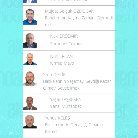
Müjdat Selçuk ÖZDOĞAN
Rahatımızın Kaçma Zamanı Gelmedi
mi?
Naki ERDEMİR
Sorun ve Çözüm
Nuri ERCAN
Kırmızı Mayo
Salim ÇELİK
Başkalarının Yaşamayı Sevdiği Kadar
Ölmeyi Sevebilmek
Yaşar TAŞKESEN
Sanal Muhabbet
Yunus KELEŞ
Bu Ümmetin Dervişliği Cihadla
Kaimdir