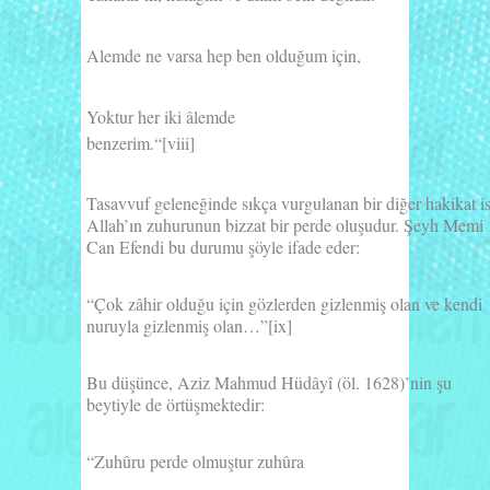
Alemde ne varsa hep ben olduğum için,
Yoktur her iki âlemde
benzerim.“
[viii]
Tasavvuf geleneğinde sıkça vurgulanan bir diğer hakikat is
Allah’ın zuhurunun bizzat bir perde oluşudur. Şeyh Memi
Can Efendi bu durumu şöyle ifade eder:
“Çok zâhir olduğu için gözlerden gizlenmiş olan ve kendi
nuruyla gizlenmiş olan…”
[ix]
Bu düşünce,
Aziz Mahmud Hüdâyî
(öl. 1628)’nin şu
beytiyle de örtüşmektedir:
“Zuhûru perde olmuştur zuhûra