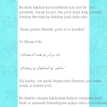
Bu derin hakikati kavrayabilmek için özel bir
“göz”
gereklidir. Ancak bu göz,
baş gözü
değil;
kalp gözü
dür.
Nitekim Mevlânâ bu hakikati şöyle ifade eder:
“İnsan gözden ibarettir, gerisi et ve kemiktir.”
Ve Mesnevî’de:
“ای برادر تو همه اندیشه‌ای،
مابقی تو استخوان و ریشه‌ای”
(
Ey kardeş, sen ancak düşünceden ibaretsin; geri kalan
kemik ve köktür.
)
[vii]
Bu ifadeler, insanın hakikatinin fiziksel varlığında değil,
idrak ve şuurunda bulunduğunu açıkça ortaya koymaktadır