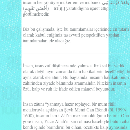
insanın her yönüyle mükerrem ve mübarek وَلَقَدْ كَرَّمْنَا بَنِي
آدَمَ – (أَحْسَنِ تَقْوِيمٍ))
[i]
yaratıldığına işaret ettiği
görülmektedir.
Biz bu çalışmada, işte bu tanımlamalar içerisinde en tutarlı
olarak kabul ettiğimiz tasavvufî perspektiften yapılan
tanımlamaları ele alacağız.
İnsan, tasavvuf düşüncesinde yalnızca fiziksel bir varlık
olarak değil, aynı zamanda ilâhî hakikatlerin tecellî ettiği b
ayna olarak ele alınır. Bu bağlamda, insanın hakikati onun
zâhirinden ziyade bâtınında aranmalıdır. Nitekim insanın
özü, kalp ve ruh ile ifade edilen mânevî boyutudur.
İnsan zâtını
“yanmaya hazır toplayıcı bir mum fitili”
metaforuyla açıklayan
Şeyh Memi Can Efendi
(öl. 1599-
1600), insanın
İsm-i Zât’ın mazharı
olduğunu belirtir. Ona
göre insan, Yüce Allah’ın sırrı olması hasebiyle bütün ciha
kendi içinde barındırır; bu cihan, özellikle kalp aynasında