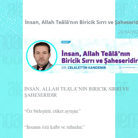
İnsan, Allah Teâlâ’nın Biricik Sırrı ve Şaheserid
26/04/20
İ
NSAN, ALLAH TEA
LA
̂’
N
I
N BIRICIK S
I
RR
I
VE
Ş
AHESERIDIR
“Öz birleştirir, etiket ayrıştır.”
“İnsanın özü kalbi ve ruhudur.”