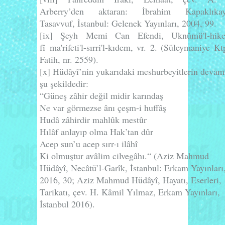
Arberry’den aktaran: İbrahim Kapaklıkay
Tasavvuf
, İstanbul: Gelenek Yayınları, 2004, 99.
[ix]
Şeyh Memi Can Efendi,
Uknûmü'l-hik
fî ma'rifeti'l-sırri'l-kıdem
, vr. 2.
(Süleymaniye Ktp
Fatih, nr. 2559).
[x]
Hüdâyî’nin yukarıdaki meshurbeyitlerin devam
şu şekildedir:
“Güneş zâhir değil midir karındaş
Ne var görmezse ânı çeşm-i huffâş
Hudâ zâhirdir mahlûk mestûr
Hılâf anlayıp olma Hak’tan dûr
Acep sun’u acep sırr-ı ilâhî
Ki olmuştur avâlim cilvegâhı.“
(Aziz Mahmud
Hüdâyî,
Necâtü’l-Garîk
, İstanbul: Erkam Yayınları
2016, 30; Aziz Mahmud Hüdâyî, Hayatı, Eserleri,
Tarikatı, çev. H. Kâmil Yılmaz, Erkam Yayınları,
İstanbul 2016).