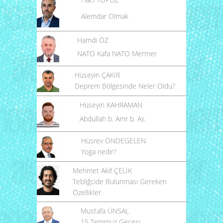
Alemdar Olmak
Hamdi ÖZ
NATO Kafa NATO Mermer
Hüseyin ÇAKIR
Deprem Bölgesinde Neler Oldu?
Hüseyin KAHRAMAN
Abdullah b. Amr b. As
Hüsrev ÖNDEGELEN
Yoga nedir?
Mehmet Akif ÇELİK
Tebliğcide Bulunması Gereken
Özellikler
Mustafa ÜNSAL
15 Temmuz Gecesi