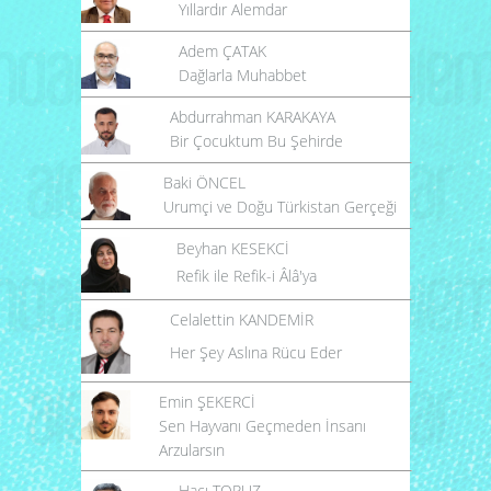
Yıllardır Alemdar
Adem ÇATAK
Dağlarla Muhabbet
Abdurrahman KARAKAYA
Bir Çocuktum Bu Şehirde
Baki ÖNCEL
Urumçi ve Doğu Türkistan Gerçeği
Beyhan KESEKCİ
Refik ile Refik-i Âlâ'ya
Celalettin KANDEMİR
Her Şey Aslına Rücu Eder
Emin ŞEKERCİ
Sen Hayvanı Geçmeden İnsanı
Arzularsın
Hacı TOPUZ