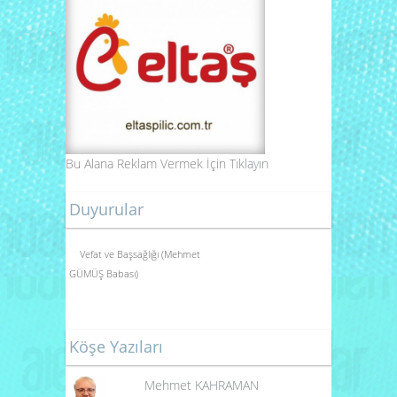
Bu Alana Reklam Vermek İçin
Tıklayın
Duyurular
Vefat ve Başsağlığı (Mehmet
GÜMÜŞ Babası)
Köşe Yazıları
Mehmet KAHRAMAN