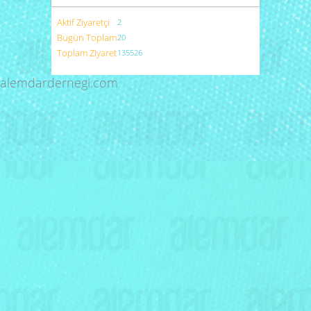
Aktif Ziyaretçi
2
Bugün Toplam
20
Toplam Ziyaret
135526
alemdardernegi.com