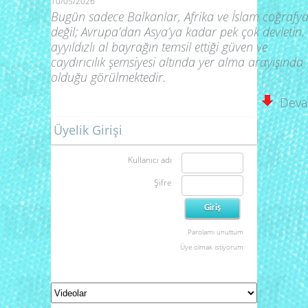
10/05/2026
Bugün sadece Balkanlar, Afrika ve İslam coğrafya
değil; Avrupa’dan Asya’ya kadar pek çok devletin,
ayyıldızlı al bayrağın temsil ettiği güven ve
caydırıcılık şemsiyesi altında yer alma arayışında
olduğu görülmektedir.
Deva
Üyelik Girişi
Kullanıcı adı
Şifre
Parolamı unuttum
Üye olmak istiyorum