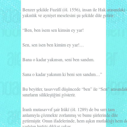
Benzer şekilde
Fuzûlî
(öl. 1556), insan ile Hak arasındaki
yakınlık ve ayniyet meselesini şu şekilde dile getirir:
“Ben, ben isem sen kimsin ey yar!
Sen, sen isen ben kimim ey yar!…
Bana o kadar yakınsın, seni ben sandım.
Sana o kadar yakınım ki beni sen sandım…”
Bu beyitler, tasavvufî düşüncede
“ben”
ile
“Sen”
arasındak
sınırların silikleştiğini gösterir.
İranlı mutasavvıf şair
Irâkî
(öl. 1289) de bu sırrı tam
anlamıyla çözmekte zorlanmış ve bunu şiirlerinde dile
getirmiştir. Onun ifadelerinde, hem aşkın mutlaklığı hem d
varlığın birliği dikkat çeker.