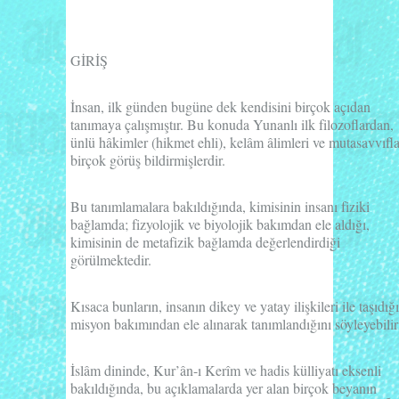
GİRİŞ
İnsan, ilk günden bugüne dek kendisini birçok açıdan
tanımaya çalışmıştır. Bu konuda Yunanlı ilk filozoflardan,
ünlü hâkimler (hikmet ehli), kelâm âlimleri ve mutasavvıfla
birçok görüş bildirmişlerdir.
Bu tanımlamalara bakıldığında, kimisinin insanı fiziki
bağlamda; fizyolojik ve biyolojik bakımdan ele aldığı,
kimisinin de metafizik bağlamda değerlendirdiği
görülmektedir.
Kısaca bunların, insanın
dikey
ve
yatay
ilişkileri ile taşıdığı
misyon bakımından ele alınarak tanımlandığını söyleyebilir
İslâm dininde, Kur’ân-ı Kerîm ve hadis külliyatı eksenli
bakıldığında, bu açıklamalarda yer alan birçok beyanın