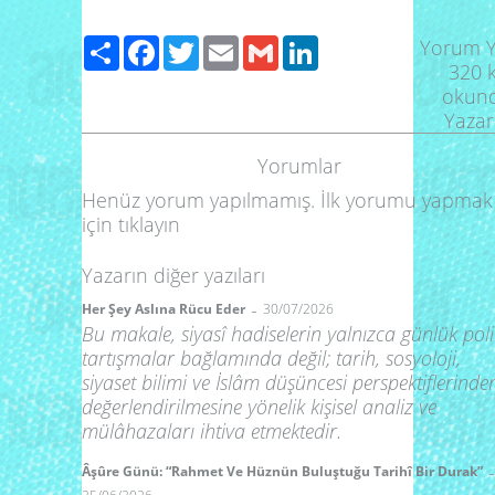
Paylaş
Facebook
Twitter
Email
Gmail
LinkedIn
Yorum 
320
k
okun
Yazar
Yorumlar
Henüz yorum yapılmamış. İlk yorumu yapmak
için
tıklayın
Yazarın diğer yazıları
-
Her Şey Aslına Rücu Eder
30/07/2026
Bu makale, siyasî hadiselerin yalnızca günlük poli
tartışmalar bağlamında değil; tarih, sosyoloji,
siyaset bilimi ve İslâm düşüncesi perspektiflerinde
değerlendirilmesine yönelik kişisel analiz ve
mülâhazaları ihtiva etmektedir.
-
Âşûre Günü: “Rahmet Ve Hüznün Buluştuğu Tarihî Bir Durak”