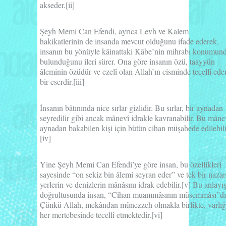
akseder.
[ii]
Şeyh Memi Can Efendi, ayrıca
Levh ve Kalem
hakikatlerinin de insanda mevcut olduğunu ifade ederek,
insanın bu yönüyle kâinattaki Kâbe’nin mihrabı konumun
bulunduğunu ileri sürer. Ona göre insanın özü, taayyün
âleminin özüdür ve ezelî olan Allah’ın cisminde tecellî ede
bir eserdir.
[iii]
İnsanın bâtınında nice sırlar gizlidir. Bu sırlar, bir aynadan
seyredilir gibi ancak mânevî idrakle kavranabilir. Bu mâne
aynadan bakabilen kişi için bütün cihan müşahede edilebili
[iv]
Yine Şeyh Memi Can Efendi’ye göre insan, bu özellikleri
sayesinde
“on sekiz bin âlemi seyran eder”
ve tek bir naza
yerlerin ve denizlerin mânâsını idrak edebilir.
[v]
Bu anlayı
doğrultusunda insan,
“Cihan muammâsının müsemmâsı”
dı
Çünkü Allah, mekândan münezzeh olmakla birlikte, varlığ
her mertebesinde tecellî etmektedir.
[vi]