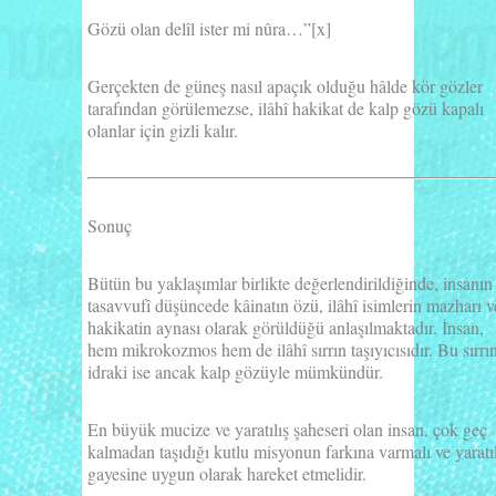
Gözü olan delîl ister mi nûra…”
[x]
Gerçekten de güneş nasıl apaçık olduğu hâlde kör gözler
tarafından görülemezse, ilâhî hakikat de kalp gözü kapalı
olanlar için gizli kalır.
Sonuç
Bütün bu yaklaşımlar birlikte değerlendirildiğinde, insanın
tasavvufî düşüncede kâinatın özü, ilâhî isimlerin mazharı v
hakikatin aynası olarak görüldüğü anlaşılmaktadır. İnsan,
hem mikrokozmos hem de ilâhî sırrın taşıyıcısıdır. Bu sırrı
idraki ise ancak kalp gözüyle mümkündür.
En büyük mucize ve yaratılış şaheseri olan insan, çok geç
kalmadan taşıdığı kutlu misyonun farkına varmalı ve yaratıl
gayesine uygun olarak hareket etmelidir.