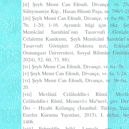
[ii]
Şeyh Memi Can Efendi,
Divançe
, vr. 25a
Süleymaniye Ktp., Hasan Hüsnü Paşa, nr. 796/1-2
[iii]
Şeyh Memi Can Efendi,
Divançe
, vr. 6a–6b, 
7b; 1-20; 1-16. Ayrıntılı bilgi için bkz. Şe
Memîcânî Saruhânî’nin Tasavvufi Görüşler
Celalettin Kandemir,
Şeyh Memîcânî Saruhânî’n
Tasavvufi Görüşleri
(Doktora tezi, Eskişeh
Osmangazi Üniversitesi, Sosyal Bilimler Enstitüs
2024), 52, 60, 73, 88).
[iv]
Şeyh Memi Can Efendi,
Divançe
, vr. 6a–7b.
[v]
Şeyh Memi Can Efendi,
Divançe
, vr. 4a, 1-24.
[vi]
Şeyh Memi Can Efendi,
Divançe
, vr. 5b–6a,
20.
[vii]
Mevlânâ Celâleddîn-i Rûmî, Mevlâ
Celâleddîn-i Rûmî,
Mesnevî-i Maʿnevî
, çev. Der
Örs – Hicabi Kırlangıç (İstanbul: Türkiye Yaz
Eserler Kurumu Yayınları, 2015), I. defter, bey
1406.
[viii]
Fahreddîn Irâkî,
Lemaât
, çev. A. 