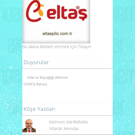
Bu Alana Reklam Vermek İçin
Tıklayın
Duyurular
Vefat ve Başsağlığı (Mehmet
GÜMÜŞ Babası)
Köşe Yazıları
Mehmet KAHRAMAN
Yıllardır Alemdar