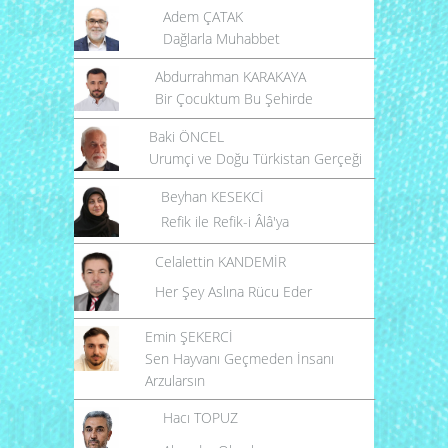
Adem ÇATAK
Dağlarla Muhabbet
Abdurrahman KARAKAYA
Bir Çocuktum Bu Şehirde
Baki ÖNCEL
Urumçi ve Doğu Türkistan Gerçeği
Beyhan KESEKCİ
Refik ile Refik-i Âlâ'ya
Celalettin KANDEMİR
Her Şey Aslına Rücu Eder
Emin ŞEKERCİ
Sen Hayvanı Geçmeden İnsanı
Arzularsın
Hacı TOPUZ