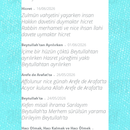
-
Hicret
16/06/2026
Zulmün vahşetini yaşarken insan
Hakkın davetini duymaktır hicret
Rabbin merhameti ve nice ihsan İlahi
davete uymaktır hicret
-
Beytullah'tan Ayrılırken
01/06/2026
İçime bir hüzün çöktü Beytullahtan
ayrılırken Hasret yüreğimi yaktı
Beytullahtan ayrılırken
-
Arefe de Arafat’ta
26/05/2026
Affolunur nice günah Arefe de Arafat’ta
Acıyor kuluna Allah Arefe de Arafat’ta
-
Beytullah'ta
24/05/2026
Kefen misali ihrama Sarılayım
Beytullah’ta Merhem sürülsün yarama
Dirileyim Beytullah’ta
-
Hacı Olmak, Hacı Kalmak ve Hacı Ölmek