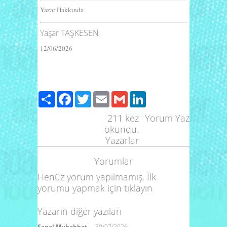
Yazar Hakkında
Yaşar TAŞKESEN
12/06/2026
Paylaş
Facebook
Twitter
Email
Gmail
LinkedIn
211
kez
Yorum Yaz
okundu.
Yazarlar
Yorumlar
Henüz yorum yapılmamış. İlk
yorumu yapmak için
tıklayın
Yazarın diğer yazıları
Sanal Muhabbet
30/07/2026