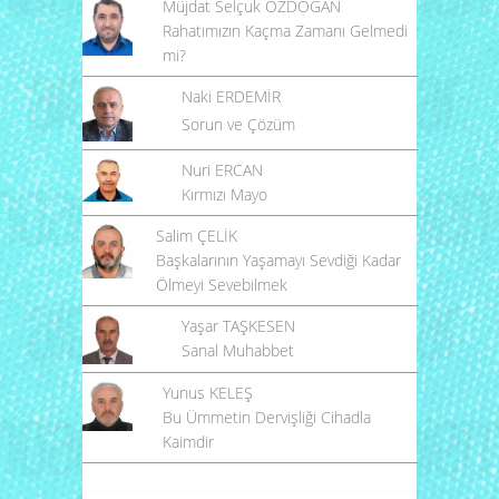
Müjdat Selçuk ÖZDOĞAN
Rahatımızın Kaçma Zamanı Gelmedi
mi?
Naki ERDEMİR
Sorun ve Çözüm
Nuri ERCAN
Kırmızı Mayo
Salim ÇELİK
Başkalarının Yaşamayı Sevdiği Kadar
Ölmeyi Sevebilmek
Yaşar TAŞKESEN
Sanal Muhabbet
Yunus KELEŞ
Bu Ümmetin Dervişliği Cihadla
Kaimdir