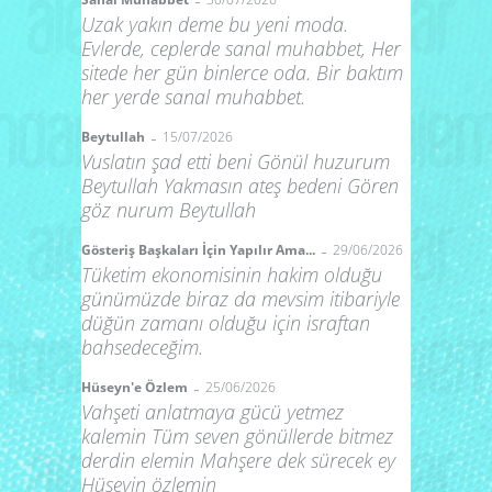
-
Uzak yakın deme bu yeni moda.
Evlerde, ceplerde sanal muhabbet, Her
sitede her gün binlerce oda. Bir baktım
her yerde sanal muhabbet.
-
Beytullah
15/07/2026
Vuslatın şad etti beni Gönül huzurum
Beytullah Yakmasın ateş bedeni Gören
göz nurum Beytullah
-
Gösteriş Başkaları İçin Yapılır Ama...
29/06/2026
Tüketim ekonomisinin hakim olduğu
günümüzde biraz da mevsim itibariyle
düğün zamanı olduğu için israftan
bahsedeceğim.
-
Hüseyn'e Özlem
25/06/2026
Vahşeti anlatmaya gücü yetmez
kalemin Tüm seven gönüllerde bitmez
derdin elemin Mahşere dek sürecek ey
Hüseyin özlemin