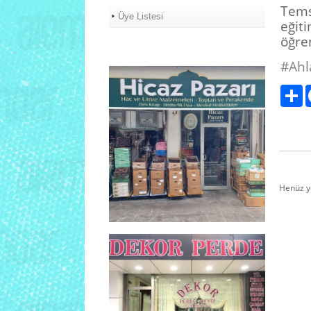
Tems
Üye Listesi
eği
öğren
#Ahl
Pa
Henüz y