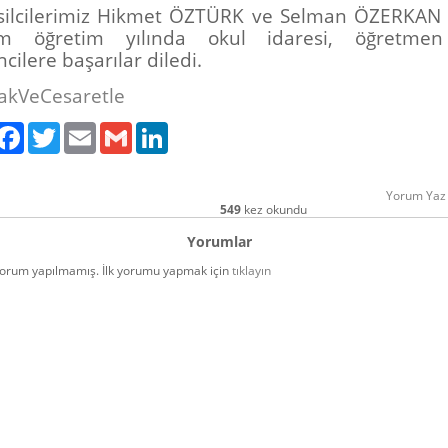
ilcilerimiz Hikmet ÖZTÜRK ve Selman ÖZERKAN 
tim öğretim yılında okul idaresi, öğretme
cilere başarılar diledi.
akVeCesaretle
ylaş
Facebook
Twitter
Email
Gmail
LinkedIn
Yorum Yaz
549
kez okundu
Yorumlar
orum yapılmamış. İlk yorumu yapmak için
tıklayın