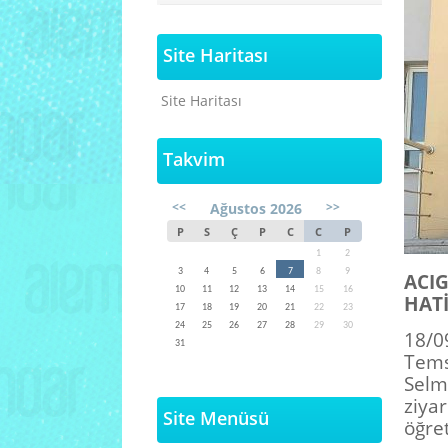
Site Haritası
Site Haritası
Takvim
<<
>>
Ağustos 2026
P
S
Ç
P
C
C
P
1
2
3
4
5
6
7
8
9
ACI
10
11
12
13
14
15
16
HAT
17
18
19
20
21
22
23
24
25
26
27
28
29
30
18/0
31
Tems
Sel
ziy
Site Menüsü
öğre