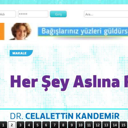
1
2
3
4
5
6
7
8
9
10
11
12
13
14
15