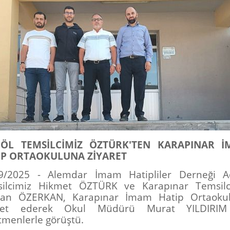
GÖL TEMSİLCİMİZ ÖZTÜRK'TEN KARAPINAR 
İP ORTAOKULUNA ZİYARET
9/2025 - Alemdar İmam Hatipliler Derneği Ac
ilcimiz Hikmet ÖZTÜRK ve Karapınar Temsilc
man ÖZERKAN, Karapınar İmam Hatip Ortaoku
aret ederek Okul Müdürü Murat YILDIRI
tmenlerle görüştü.