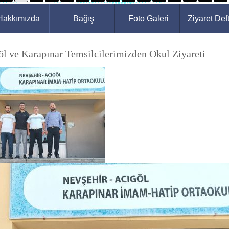
Hakkımızda
Bağış
Foto Galeri
Ziyaret Deft
öl ve Karapınar Temsilcilerimizden Okul Ziyareti