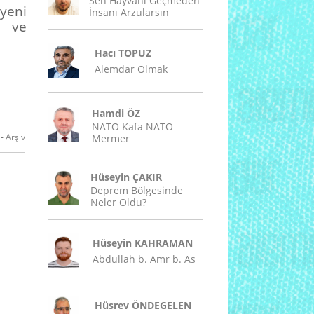
Sen Hayvanı Geçmeden
yeni
İnsanı Arzularsın
n ve
Hacı TOPUZ
Alemdar Olmak
Hamdi ÖZ
NATO Kafa NATO
-
Arşiv
Mermer
Hüseyin ÇAKIR
Deprem Bölgesinde
Neler Oldu?
Hüseyin KAHRAMAN
Abdullah b. Amr b. As
Hüsrev ÖNDEGELEN