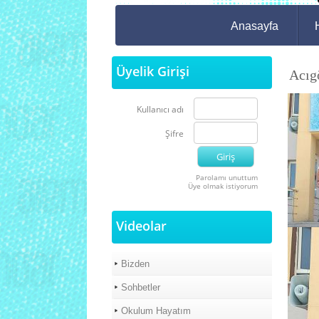
Anasayfa
Üyelik Girişi
Acıg
Kullanıcı adı
Şifre
Parolamı unuttum
Üye olmak istiyorum
Videolar
Bizden
Sohbetler
Okulum Hayatım