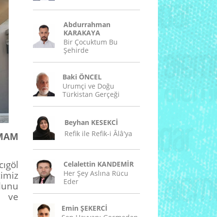
Abdurrahman
KARAKAYA
Bir Çocuktum Bu
Şehirde
Baki ÖNCEL
Urumçi ve Doğu
Türkistan Gerçeği
Beyhan KESEKCİ
Refik ile Refik-i Âlâ'ya
İMAM
ıgöl
Celalettin KANDEMİR
Her Şey Aslına Rücu
imiz
Eder
lunu
M ve
Emin ŞEKERCİ